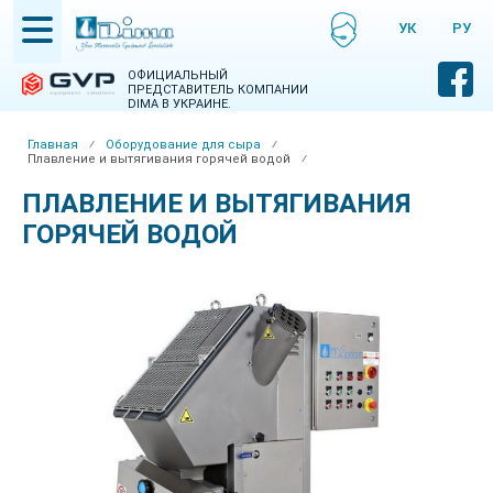
Skip
УКРАЇНСЬКА
РУСС
to
НСЬКА
main
content
ОФИЦИАЛЬНЫЙ
ПРЕДСТАВИТЕЛЬ КОМПАНИИ
DIMA В УКРАИНЕ.
Главная
⁄
Оборудование для сыра
⁄
Плавление и вытягивания горячей водой
⁄
Breadcrumb
ПЛАВЛЕНИЕ И ВЫТЯГИВАНИЯ
ГОРЯЧЕЙ ВОДОЙ