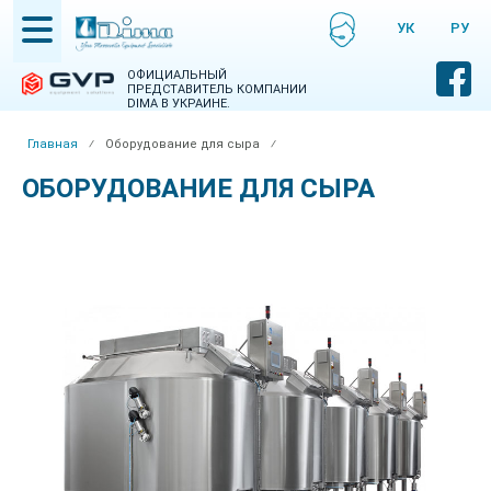
Skip
УКРАЇНСЬКА
РУСС
to
НСЬКА
main
content
ОФИЦИАЛЬНЫЙ
ПРЕДСТАВИТЕЛЬ КОМПАНИИ
DIMA В УКРАИНЕ.
Главная
⁄
Оборудование для сыра
⁄
Breadcrumb
ОБОРУДОВАНИЕ ДЛЯ СЫРА