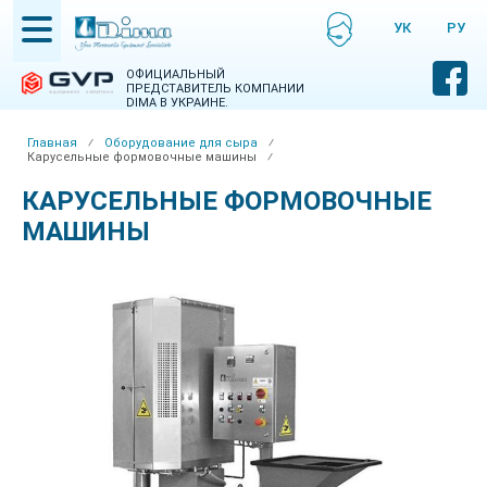
Skip
УКРАЇНСЬКА
РУСС
to
НСЬКА
main
content
ОФИЦИАЛЬНЫЙ
ПРЕДСТАВИТЕЛЬ КОМПАНИИ
DIMA В УКРАИНЕ.
Главная
⁄
Оборудование для сыра
⁄
Карусельные формовочные машины
⁄
Breadcrumb
КАРУСЕЛЬНЫЕ ФОРМОВОЧНЫЕ
МАШИНЫ