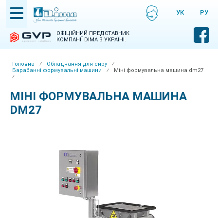
Skip
УКРАЇНСЬКА
РУСС
to
НСЬКА
main
content
ОФІЦІЙНИЙ ПРЕДСТАВНИК
КОМПАНІЇ DIMA В УКРАЇНІ.
Головна
⁄
Обладнання для сиру
⁄
Барабанні формувальні машини
⁄
Міні формувальна машина dm27
Breadcrumb
⁄
МІНІ ФОРМУВАЛЬНА МАШИНА
DM27