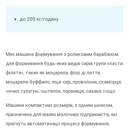
до 200 кг/годину
Міні машина формування з роликовим барабаном
для формування будь-яких видів сирів групи «паста
філата», таких як моцарела, фіор ді латте,
моцарела-буффало, піца-сир, проволоне, скаморця,
чечил, сулугуні, оштепок, парениця, оахака тощо.
Машина компактних розмірів, з одним шнеком,
призначена для малих молочних підприємств, які
прагнуть автоматизації процесу формування,