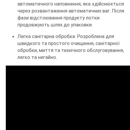
автоматичного наповнення, яка здійснюється
через розвантаження автоматичних ваг. Після
фази відстоювання продукту лотки
продовжують шлях до упаковки.
Легка санітарна обробка: Розроблена для
швидкого та простого очищення, санітарної
обробки, миття та технічного обслуговування,
легко та негайно.