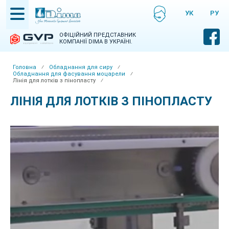
Skip
УКРАЇНСЬКА
РУСС
to
НСЬКА
main
content
ОФІЦІЙНИЙ ПРЕДСТАВНИК
КОМПАНІЇ DIMA В УКРАЇНІ.
Головна
⁄
Обладнання для сиру
⁄
Обладнання для фасування моцарели
⁄
Breadcrumb
Лінія для лотків з пінопласту
⁄
ЛІНІЯ ДЛЯ ЛОТКІВ З ПІНОПЛАСТУ